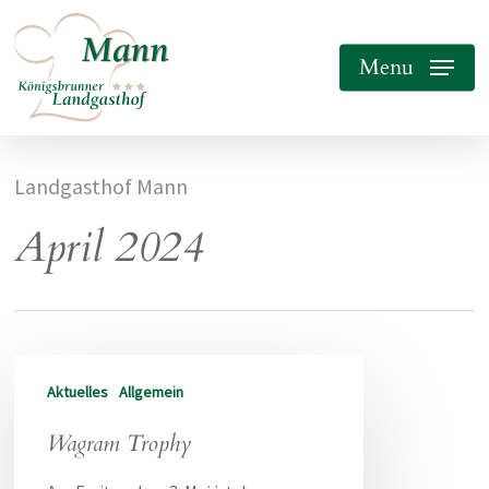
Skip
to
Menu
main
content
Landgasthof Mann
April 2024
Wagram
Aktuelles
Allgemein
Trophy
Wagram Trophy