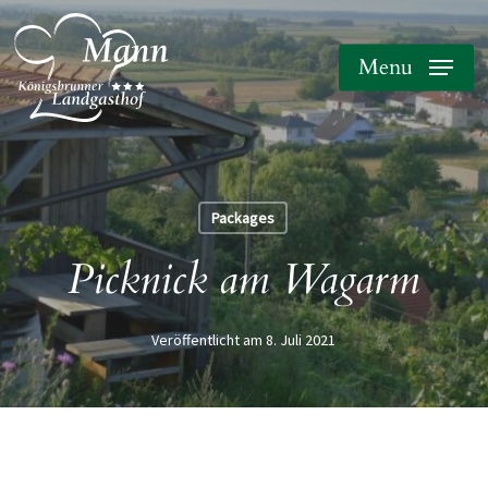
Skip
to
Menu
main
content
Packages
Picknick am Wagarm
8. Juli 2021